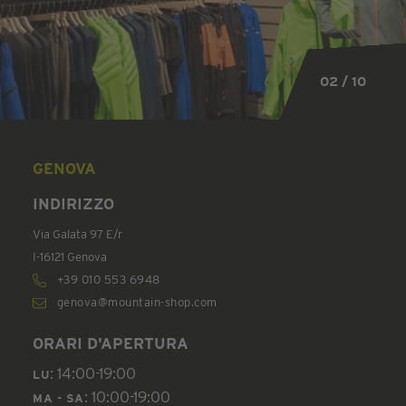
02 / 10
02 / 10
02 / 10
02 / 10
02 / 10
02 / 10
02 / 10
02 / 10
02 / 10
02 / 10
GENOVA
INDIRIZZO
Via Galata 97 E/r
I-16121 Genova
+39 010 553 6948
genova@mountain-shop.com
ORARI D'APERTURA
: 14:00-19:00
LU
: 10:00-19:00
MA - SA